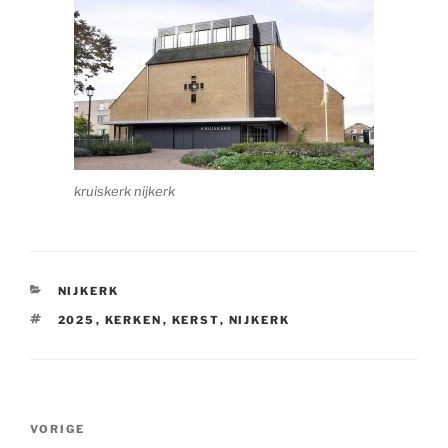
kruiskerk nijkerk
CATEGORIEËN
NIJKERK
TAGS
2025
,
KERKEN
,
KERST
,
NIJKERK
Bericht
Vorig
VORIGE
navigatie